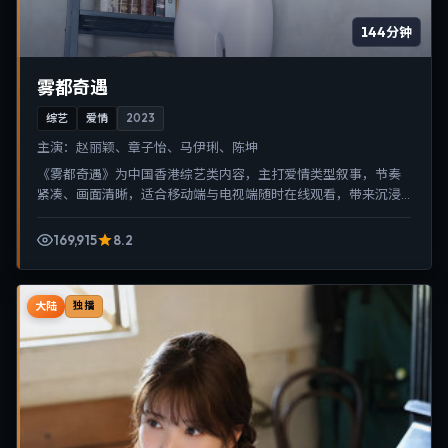
144分钟
雾都奇遇
综艺
爱情
2023
主演：
赵丽颖、章子怡、马伊琍、陈坤
《雾都奇遇》为中国香港综艺类内容，主打爱情类型叙事，节奏
紧凑、画面清晰，适合移动端与电视端随时在线观看，带来沉浸
式视听体验。
169,915
8.2
大陆
独播