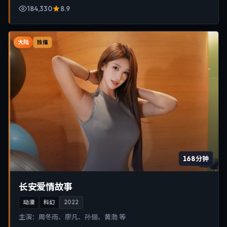
184,330
8.9
大陆
独播
168分钟
长安爱情故事
动漫
科幻
2022
主演：
周冬雨、廖凡、孙俪、黄渤 等