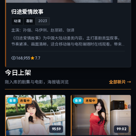
归途爱情故事
动漫
喜剧
2023
主演：
孙俪、马伊琍、赵丽颖、张译
《归途爱情故事》为中国大陆动漫类内容，主打喜剧类型叙事，
节奏紧凑、画面清晰，适合移动端与电视端随时在线观看，带来
沉浸式视听体验。
168,955
7.7
今日上架
刚入库的剧集与电影，海报墙浏览
全部新片 →
香港
香港
连载中
连载中
95:59
99:02