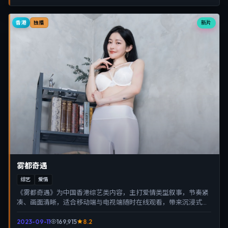
香港
新片
独播
雾都奇遇
综艺
爱情
《雾都奇遇》为中国香港综艺类内容，主打爱情类型叙事，节奏紧
凑、画面清晰，适合移动端与电视端随时在线观看，带来沉浸式视
听体验。
2023-09-11
169,915
8.2