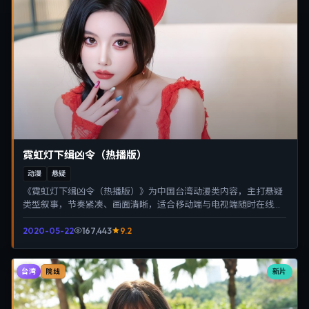
霓虹灯下缉凶令（热播版）
动漫
悬疑
《霓虹灯下缉凶令（热播版）》为中国台湾动漫类内容，主打悬疑
类型叙事，节奏紧凑、画面清晰，适合移动端与电视端随时在线观
看，带来沉浸式视听体验。
2020-05-22
167,443
9.2
台湾
新片
院线