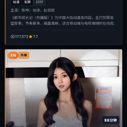
动漫
犯罪
2019
主演：
陈坤、张译、赵丽颖
《都市成长记（热播版）》为中国大陆动漫类内容，主打犯罪类
型叙事，节奏紧凑、画面清晰，适合移动端与电视端随时在线观
看，带来沉浸式视听体验。
177,573
7.7
大陆
热播
88分钟