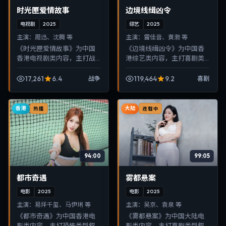
时光匣爱情故事
边境线缉凶令
电视剧
2025
综艺
2025
主演：
周迅、沈腾 等
主演：
雷佳音、黄渤 等
《时光匣爱情故事》为中国
《边境线缉凶令》为中国香
香港电视剧类内容，主打战
港综艺类内容，主打喜剧类
争类型叙事，节奏紧凑、画
型叙事，节奏紧凑、画面清
面清晰，适合移动端与电视
晰，适合移动端与电视端随
17,261
6.4
119,464
9.2
战争
喜剧
端随时在线观看，带来沉浸
时在线观看，带来沉浸式视
式视听体验。
听体验。
香港
大陆
热播
连载中
94:00
99:05
都市奇遇
雾都悬案
电影
2025
电影
2025
主演：
易烊千玺、马伊琍 等
主演：
吴京、袁泉 等
《都市奇遇》为中国香港电
《雾都悬案》为中国大陆电
影类内容，主打恐怖类型叙
影类内容，主打喜剧类型叙