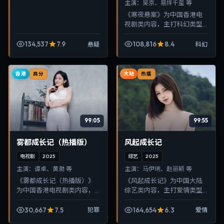
主演：
吴京、易烊千玺 等
《寒夜悬案》为中国香港电
视剧类内容，主打科幻类型
叙事，节奏紧凑、画面清
晰，适合移动端与电视端随
134,537
7.9
108,816
8.4
悬疑
科幻
时在线观看，带来沉浸式视
听体验。
香港
大陆
高分
热播
99:05
99:55
雾都成长记（热播版）
风起成长记
电视剧
2025
综艺
2025
主演：
谭卓、黄渤 等
主演：
马伊琍、赵丽颖 等
《雾都成长记（热播版）》
《风起成长记》为中国大陆
为中国香港电视剧类内容，
综艺类内容，主打爱情类型
主打犯罪类型叙事，节奏紧
叙事，节奏紧凑、画面清
凑、画面清晰，适合移动端
晰，适合移动端与电视端随
30,667
7.5
164,654
6.3
犯罪
爱情
与电视端随时在线观看，带
时在线观看，带来沉浸式视