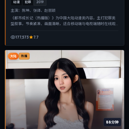
动漫
犯罪
2019
主演：
陈坤、张译、赵丽颖
《都市成长记（热播版）》为中国大陆动漫类内容，主打犯罪类
型叙事，节奏紧凑、画面清晰，适合移动端与电视端随时在线观
看，带来沉浸式视听体验。
177,573
7.7
大陆
热播
88分钟