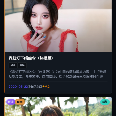
霓虹灯下缉凶令（热播版）
动漫
悬疑
《霓虹灯下缉凶令（热播版）》为中国台湾动漫类内容，主打悬疑
类型叙事，节奏紧凑、画面清晰，适合移动端与电视端随时在线观
看，带来沉浸式视听体验。
2020-05-22
167,443
9.2
台湾
新片
院线