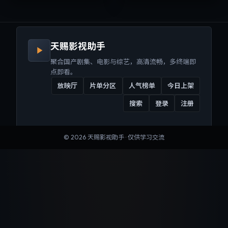
来沉浸式视听体验。
听体验。
天赐影视助手
聚合国产剧集、电影与综艺，高清流畅，多终端即
点即看。
放映厅
片单分区
人气榜单
今日上架
搜索
登录
注册
©
2026
天赐影视助手
· 仅供学习交流