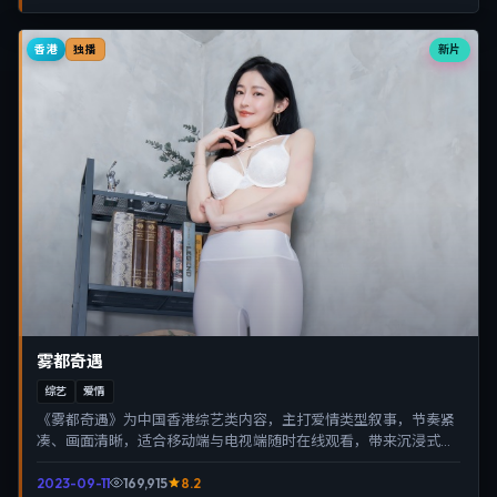
香港
新片
独播
雾都奇遇
综艺
爱情
《雾都奇遇》为中国香港综艺类内容，主打爱情类型叙事，节奏紧
凑、画面清晰，适合移动端与电视端随时在线观看，带来沉浸式视
听体验。
2023-09-11
169,915
8.2