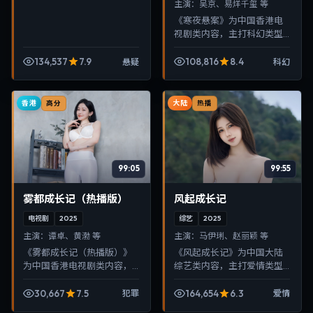
主演：
吴京、易烊千玺 等
《寒夜悬案》为中国香港电
视剧类内容，主打科幻类型
叙事，节奏紧凑、画面清
晰，适合移动端与电视端随
134,537
7.9
108,816
8.4
悬疑
科幻
时在线观看，带来沉浸式视
听体验。
香港
大陆
高分
热播
99:05
99:55
雾都成长记（热播版）
风起成长记
电视剧
2025
综艺
2025
主演：
谭卓、黄渤 等
主演：
马伊琍、赵丽颖 等
《雾都成长记（热播版）》
《风起成长记》为中国大陆
为中国香港电视剧类内容，
综艺类内容，主打爱情类型
主打犯罪类型叙事，节奏紧
叙事，节奏紧凑、画面清
凑、画面清晰，适合移动端
晰，适合移动端与电视端随
30,667
7.5
164,654
6.3
犯罪
爱情
与电视端随时在线观看，带
时在线观看，带来沉浸式视