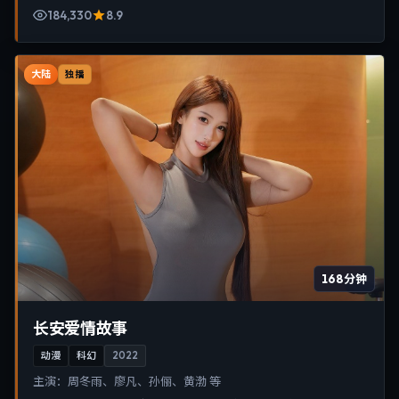
184,330
8.9
大陆
独播
168分钟
长安爱情故事
动漫
科幻
2022
主演：
周冬雨、廖凡、孙俪、黄渤 等