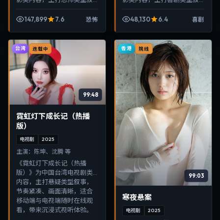
事，节奏紧凑、画面清晰，
事，节奏紧凑、画面清晰，
适合移动端与电视端随时在
适合移动端与电视端随时在
147,899
7.6
48,130
6.4
恐怖
喜剧
线观看，带来沉浸式视听体
线观看，带来沉浸式视听体
验。
验。
台湾
香港
连载中
院线
99:48
霓虹灯下成长记（热播
版）
电视剧
2025
主演：
陈坤、沈腾 等
《霓虹灯下成长记（热播
版）》为中国台湾电视剧类
99:03
内容，主打悬疑类型叙事，
节奏紧凑、画面清晰，适合
寒夜悬案
移动端与电视端随时在线观
看，带来沉浸式视听体验。
电视剧
2025