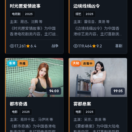
时光匣爱情故事
边境线缉凶令
电视剧
2025
综艺
2025
主演：
周迅、沈腾 等
主演：
雷佳音、黄渤 等
《时光匣爱情故事》为中国
《边境线缉凶令》为中国香
香港电视剧类内容，主打战
港综艺类内容，主打喜剧类
争类型叙事，节奏紧凑、画
型叙事，节奏紧凑、画面清
面清晰，适合移动端与电视
晰，适合移动端与电视端随
17,261
6.4
119,464
9.2
战争
喜剧
端随时在线观看，带来沉浸
时在线观看，带来沉浸式视
式视听体验。
听体验。
香港
大陆
热播
连载中
94:00
99:05
都市奇遇
雾都悬案
电影
2025
电影
2025
主演：
易烊千玺、马伊琍 等
主演：
吴京、袁泉 等
《都市奇遇》为中国香港电
《雾都悬案》为中国大陆电
影类内容，主打恐怖类型叙
影类内容，主打喜剧类型叙