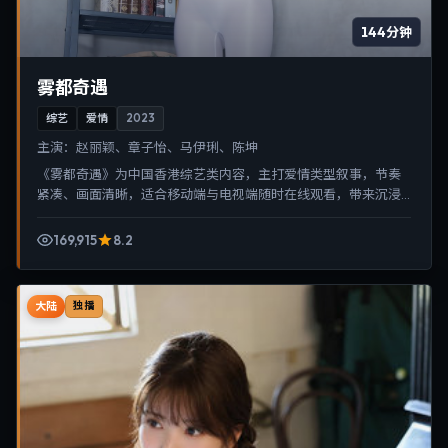
144分钟
雾都奇遇
综艺
爱情
2023
主演：
赵丽颖、章子怡、马伊琍、陈坤
《雾都奇遇》为中国香港综艺类内容，主打爱情类型叙事，节奏
紧凑、画面清晰，适合移动端与电视端随时在线观看，带来沉浸
式视听体验。
169,915
8.2
大陆
独播