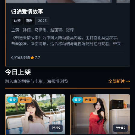
归途爱情故事
动漫
喜剧
2023
主演：
孙俪、马伊琍、赵丽颖、张译
《归途爱情故事》为中国大陆动漫类内容，主打喜剧类型叙事，
节奏紧凑、画面清晰，适合移动端与电视端随时在线观看，带来
沉浸式视听体验。
168,955
7.7
今日上架
刚入库的剧集与电影，海报墙浏览
全部新片 →
香港
香港
连载中
连载中
95:59
99:02