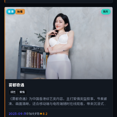
香港
新片
独播
雾都奇遇
综艺
爱情
《雾都奇遇》为中国香港综艺类内容，主打爱情类型叙事，节奏紧
凑、画面清晰，适合移动端与电视端随时在线观看，带来沉浸式视
听体验。
2023-09-11
169,915
8.2