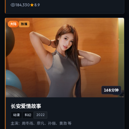
184,330
8.9
大陆
独播
168分钟
长安爱情故事
动漫
科幻
2022
主演：
周冬雨、廖凡、孙俪、黄渤 等