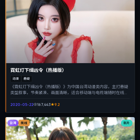
霓虹灯下缉凶令（热播版）
动漫
悬疑
《霓虹灯下缉凶令（热播版）》为中国台湾动漫类内容，主打悬疑
类型叙事，节奏紧凑、画面清晰，适合移动端与电视端随时在线观
看，带来沉浸式视听体验。
2020-05-22
167,443
9.2
台湾
新片
院线