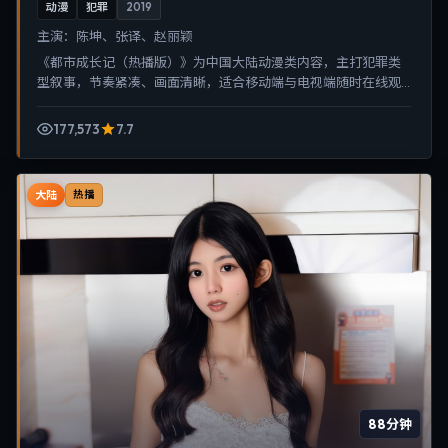
动漫
犯罪
2019
主演：
陈坤、张译、赵丽颖
《都市成长记（热播版）》为中国大陆动漫类内容，主打犯罪类
型叙事，节奏紧凑、画面清晰，适合移动端与电视端随时在线观
看，带来沉浸式视听体验。
177,573
7.7
大陆
热播
88分钟