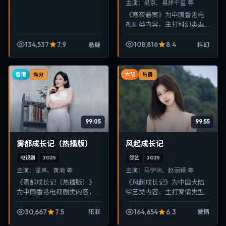
主演：
吴京、易烊千玺 等
《寒夜悬案》为中国香港电
视剧类内容，主打科幻类型
叙事，节奏紧凑、画面清
晰，适合移动端与电视端随
134,537
7.9
108,816
8.4
悬疑
科幻
时在线观看，带来沉浸式视
听体验。
香港
大陆
高分
热播
99:05
99:55
雾都成长记（热播版）
风起成长记
电视剧
2025
综艺
2025
主演：
谭卓、黄渤 等
主演：
马伊琍、赵丽颖 等
《雾都成长记（热播版）》
《风起成长记》为中国大陆
为中国香港电视剧类内容，
综艺类内容，主打爱情类型
主打犯罪类型叙事，节奏紧
叙事，节奏紧凑、画面清
凑、画面清晰，适合移动端
晰，适合移动端与电视端随
30,667
7.5
164,654
6.3
犯罪
爱情
与电视端随时在线观看，带
时在线观看，带来沉浸式视