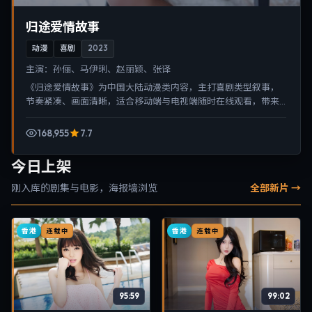
归途爱情故事
动漫
喜剧
2023
主演：
孙俪、马伊琍、赵丽颖、张译
《归途爱情故事》为中国大陆动漫类内容，主打喜剧类型叙事，
节奏紧凑、画面清晰，适合移动端与电视端随时在线观看，带来
沉浸式视听体验。
168,955
7.7
今日上架
刚入库的剧集与电影，海报墙浏览
全部新片 →
香港
香港
连载中
连载中
95:59
99:02