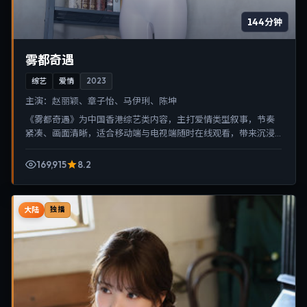
144分钟
雾都奇遇
综艺
爱情
2023
主演：
赵丽颖、章子怡、马伊琍、陈坤
《雾都奇遇》为中国香港综艺类内容，主打爱情类型叙事，节奏
紧凑、画面清晰，适合移动端与电视端随时在线观看，带来沉浸
式视听体验。
169,915
8.2
大陆
独播