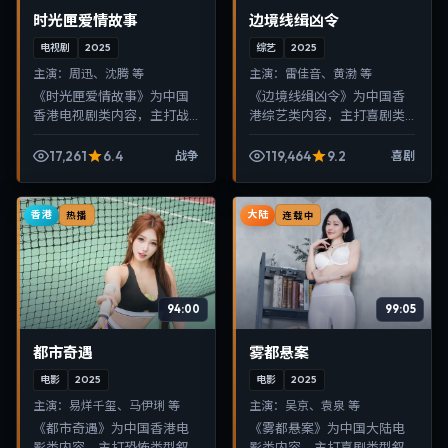
时光匣爱情故事
边境线缉凶令
电视剧
2025
综艺
2025
主演：
周迅、沈腾 等
主演：
雷佳音、黄渤 等
《时光匣爱情故事》为中国
《边境线缉凶令》为中国香
香港电视剧类内容，主打战
港综艺类内容，主打喜剧类
争类型叙事，节奏紧凑、画
型叙事，节奏紧凑、画面清
面清晰，适合移动端与电视
晰，适合移动端与电视端随
17,261
6.4
119,464
9.2
战争
喜剧
端随时在线观看，带来沉浸
时在线观看，带来沉浸式视
式视听体验。
听体验。
香港
大陆
热播
连载中
94:00
99:05
都市奇遇
雾都悬案
电影
2025
电影
2025
主演：
易烊千玺、马伊琍 等
主演：
吴京、袁泉 等
《都市奇遇》为中国香港电
《雾都悬案》为中国大陆电
影类内容，主打恐怖类型叙
影类内容，主打喜剧类型叙