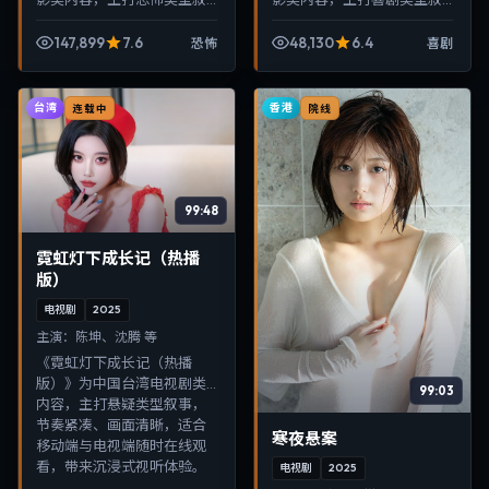
事，节奏紧凑、画面清晰，
事，节奏紧凑、画面清晰，
适合移动端与电视端随时在
适合移动端与电视端随时在
147,899
7.6
48,130
6.4
恐怖
喜剧
线观看，带来沉浸式视听体
线观看，带来沉浸式视听体
验。
验。
台湾
香港
连载中
院线
99:48
霓虹灯下成长记（热播
版）
电视剧
2025
主演：
陈坤、沈腾 等
《霓虹灯下成长记（热播
版）》为中国台湾电视剧类
99:03
内容，主打悬疑类型叙事，
节奏紧凑、画面清晰，适合
寒夜悬案
移动端与电视端随时在线观
看，带来沉浸式视听体验。
电视剧
2025