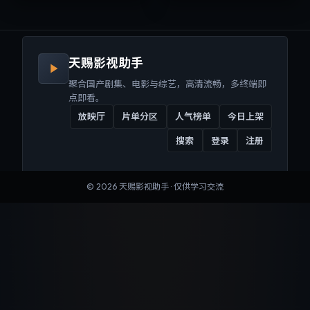
来沉浸式视听体验。
听体验。
天赐影视助手
聚合国产剧集、电影与综艺，高清流畅，多终端即
点即看。
放映厅
片单分区
人气榜单
今日上架
搜索
登录
注册
©
2026
天赐影视助手
· 仅供学习交流